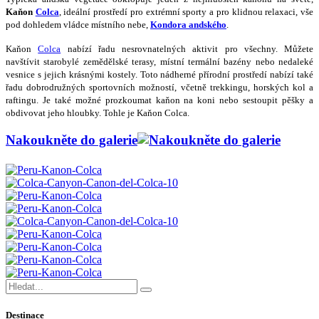
Kaňon
Colca
, ideální prostředí pro extrémní sporty a pro klidnou relaxaci, vše
pod dohledem vládce místního nebe,
Kondora andského
.
Kaňon
Colca
nabízí řadu nesrovnatelných aktivit pro všechny. Můžete
navštívit starobylé zemědělské terasy, místní termální bazény nebo nedaleké
vesnice s jejich krásnými kostely. Toto nádherné přírodní prostředí nabízí také
řadu dobrodružných sportovních možností, včetně trekkingu, horských kol a
raftingu. Je také možné prozkoumat kaňon na koni nebo sestoupit pěšky a
obdivovat jeho hloubky. Tohle je Kaňon Colca.
Nakoukněte do galerie
Search
for:
Destinace