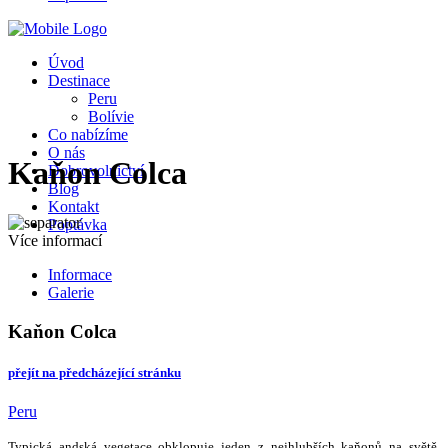
Úvod
Destinace
Peru
Bolívie
Co nabízíme
O nás
Kaňon Colca
Dobrovolnictví
Blog
Kontakt
Poptávka
Více informací
Informace
Galerie
Kaňon Colca
přejít na předcházející stránku
Peru
Typická andská vegetace obklopuje jeden z nejhlubších kaňonů na světě,