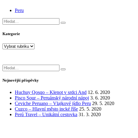
Peru
Search
for:
Kategorie
Kategorie
Search
for:
Nejnovější příspěvky
Huchuy Qosqo – Klenot v srdci And
12. 6. 2020
Pisco Sour – Peruánský národní nápoj
3. 6. 2020
Ceviche Peruano – Vlajkové jídlo Peru
29. 5. 2020
Cuzco – Hlavní město incké říše
25. 5. 2020
Perú Travel – Unikátní cestovka
31. 3. 2020