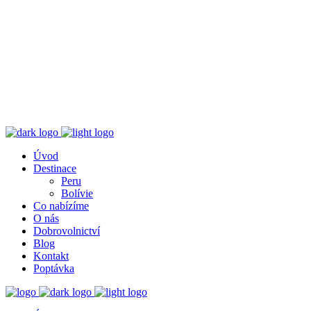
Úvod
Destinace
Peru
Bolívie
Co nabízíme
O nás
Dobrovolnictví
Blog
Kontakt
Poptávka