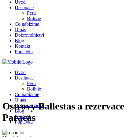
Úvod
Destinace
Peru
Bolívie
Co nabízíme
O nás
Dobrovolnictví
Blog
Kontakt
Poptávka
Úvod
Destinace
Peru
Bolívie
Co nabízíme
O nás
Ostrovy Ballestas a rezervace
Dobrovolnictví
Blog
Paracas
Kontakt
Poptávka