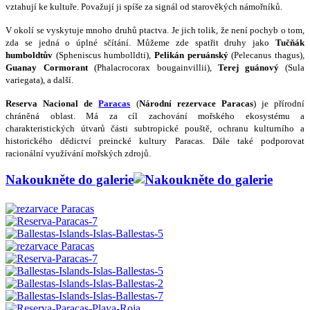
vztahují ke kultuře. Považují ji spíše za signál od starověkých námořníků.
V okolí se vyskytuje mnoho druhů ptactva. Je jich tolik, že není pochyb o tom,
zda se jedná o úplné sčítání. Můžeme zde spatřit druhy jako
Tučňák
humboldtův
(Spheniscus humbolldti),
Pelikán peruánský
(Pelecanus thagus),
Guanay
Cormorant
(Phalacrocorax bougainvillii),
Terej guánový
(Sula
variegata), a další.
Reserva Nacional de
Paracas
(
Národní rezervace Paracas
) je přírodní
chráněná oblast. Má za cíl zachování mořského ekosystému a
charakteristických útvarů části subtropické pouště, ochranu kulturního a
historického dědictví preincké kultury Paracas. Dále také podporovat
racionální využívání mořských zdrojů.
Nakoukněte do galerie