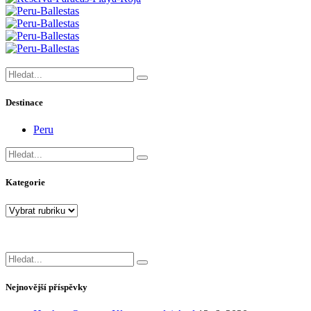
Search
for:
Destinace
Peru
Search
for:
Kategorie
Kategorie
Search
for:
Nejnovější příspěvky