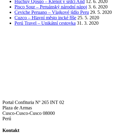
Huchuy Qosqo – Klenot v srdci And
12. 6. 2020
Pisco Sour – Peruánský národní nápoj
3. 6. 2020
Ceviche Peruano – Vlajkové jídlo Peru
29. 5. 2020
Cuzco – Hlavní město incké říše
25. 5. 2020
Perú Travel – Unikátní cestovka
31. 3. 2020
Portal Confituria Nº 265 INT 02
Plaza de Armas
Cusco-Cusco-Cusco 08000
Perú
Kontakt