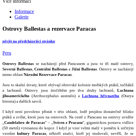
Více informací
Informace
Galerie
Ostrovy Ballestas a rezervace Paracas
přejít na předcházející stránku
Peru
Ostrovy Ballestas
se nacházejí před Paracasem a jsou to tři malé ostrovy,
Severní Ballestas
,
Centrální Ballestas
a
Jižní Ballestas
. Ostrovy se nacházejí
mimo oblast
Národní Rezervace Paracas
.
Jsou to skalní útvary, které obývají obrovské kolonie mořských ptáků, tučňáků
a lachtanů. Ostrovy jsou útočištěm pro dva druhy lachtanů,
Lachtana
jihoamerického
(Arcthocephalus australis) a
Lachtana hřivnatého
(Otarya
bironia) a dalších savců.
I když není povoleno přistát v této oblasti, lodě projdou dostatečně blízko
ptáků a zvířat, která jsou na ostrovech. Na cestě z Paracasu na ostrovy uvidíte
„
Candelabro de Paracas
“ – „
Svícen z Pracasu
“, gigantickou postavu vidlice
(50 metrů) vytesanou do kopce. I když je vzor velmi malý v poměru k určitým
vzorům
kultury Paracas
, někteří znalci, kteří jej studovali, nevěří, že se