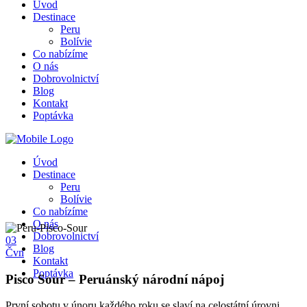
Úvod
Destinace
Peru
Bolívie
Co nabízíme
O nás
Dobrovolnictví
Blog
Kontakt
Poptávka
Úvod
Destinace
Peru
Bolívie
Co nabízíme
O nás
Dobrovolnictví
03
Blog
Čvn
Kontakt
Poptávka
Pisco Sour – Peruánský národní nápoj
První sobotu v únoru každého roku se slaví na celostátní úrovni