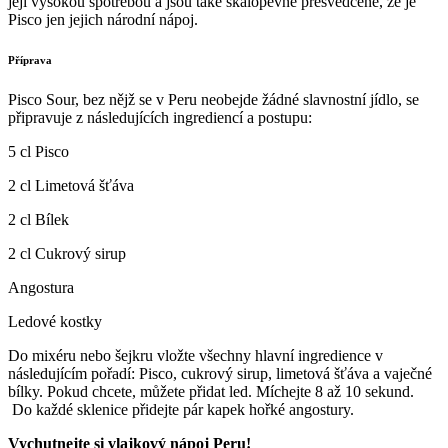
její vysokou spotřebou a jsou také skálopevně přesvědčené, že je
Pisco jen jejich národní nápoj.
Příprava
Pisco Sour, bez nějž se v Peru neobejde žádné slavnostní jídlo, se
připravuje z následujících ingrediencí a postupu:
5 cl Pisco
2 cl Limetová šťáva
2 cl Bílek
2 cl Cukrový sirup
Angostura
Ledové kostky
Do mixéru nebo šejkru vložte všechny hlavní ingredience v
následujícím pořadí: Pisco, cukrový sirup, limetová šťáva a vaječné
bílky. Pokud chcete, můžete přidat led. Míchejte 8 až 10 sekund.
Do každé sklenice přidejte pár kapek hořké angostury.
Vychutnejte si vlajkový nápoj Peru!