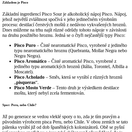
Základem je Pisco
Základní ingrediencí Pisco Sour je alkoholický nápoj Pisco. Nápoj,
jehož největší zvláštnost spočívá v jeho jedinečném výrobním
procesu: destilací čerstvých moštů z nedávno vykvašených hroznů.
Dnes můžeme na trhu najít různé odrůdy tohoto nápoje v závislosti
na druhu použitého hroznu. Jedná se o čtyři nejčastější typy Pisco:
Pisco Puro
– Čisté nearomatické Pisco, vyrobené z jediného
typu nearomatického hroznu (Quebranta, Mollar Negra nebo
Negra Negra).
Pisco Aromático
– Čisté aromatické Pisco, vyrobené z
jediného typu aromatických hroznů (Itália, Torontel, Albilla a
Moscatel).
Pisco Acholado
– Směs, která se vyrábí z různých hroznů
„
pisqueras
“.
Pisco Mosto Verde
– Tento druh je výsledkem destilace
moštu, který nebyl zcela fermentován.
Spor: Peru, nebo Chile?
Již po generace se vedou vleklé spory o to, zda je tím pravým a
původním výrobcem pisca Peru, nebo Chile. V obou zemích se tato
pálenka vyrábí již od dob španělských kolonizátorů. Obě se pyšní