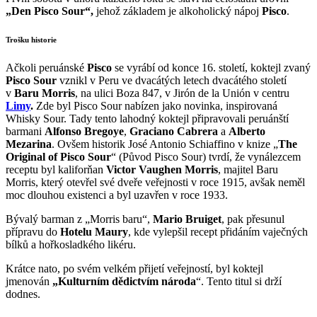
„Den Pisco Sour“,
jehož základem je alkoholický nápoj
Pisco
.
Trošku historie
Ačkoli peruánské
Pisco
se vyrábí od konce 16. století, koktejl zvaný
Pisco Sour
vznikl v Peru ve dvacátých letech dvacátého století
v
Baru Morris
, na ulici Boza 847, v Jirón de la Unión v centru
Limy
.
Zde byl Pisco Sour nabízen jako novinka, inspirovaná
Whisky Sour. Tady tento lahodný koktejl připravovali peruánští
barmani
Alfonso Bregoye
,
Graciano Cabrera
a
Alberto
Mezarina
. Ovšem historik José Antonio Schiaffino v knize „
The
Original of Pisco Sour
“ (Původ Pisco Sour) tvrdí, že vynálezcem
receptu byl kaliforňan
Victor Vaughen Morris
, majitel Baru
Morris, který otevřel své dveře veřejnosti v roce 1915, avšak neměl
moc dlouhou existenci a byl uzavřen v roce 1933.
Bývalý barman z „Morris baru“,
Mario Bruiget
, pak přesunul
přípravu do
Hotelu Maury
, kde vylepšil recept přidáním vaječných
bílků a hořkosladkého likéru.
Krátce nato, po svém velkém přijetí veřejností, byl koktejl
jmenován
„Kulturním dědictvím národa
“. Tento titul si drží
dodnes.